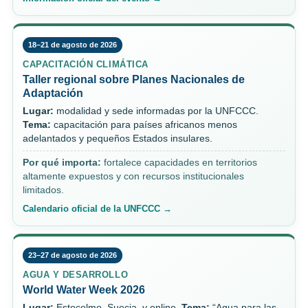
18–21 de agosto de 2026
CAPACITACIÓN CLIMÁTICA
Taller regional sobre Planes Nacionales de
Adaptación
Lugar:
modalidad y sede informadas por la UNFCCC.
Tema:
capacitación para países africanos menos
adelantados y pequeños Estados insulares.
Por qué importa:
fortalece capacidades en territorios
altamente expuestos y con recursos institucionales
limitados.
Calendario oficial de la UNFCCC →
23–27 de agosto de 2026
AGUA Y DESARROLLO
World Water Week 2026
Lugar:
Estocolmo, Suecia, y online.
Tema:
“Agua para las