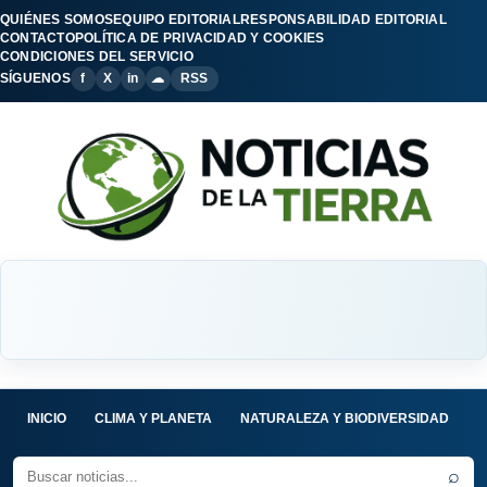
QUIÉNES SOMOS
EQUIPO EDITORIAL
RESPONSABILIDAD EDITORIAL
CONTACTO
POLÍTICA DE PRIVACIDAD Y COOKIES
CONDICIONES DEL SERVICIO
SÍGUENOS
f
X
in
☁
RSS
INICIO
CLIMA Y PLANETA
NATURALEZA Y BIODIVERSIDAD
C
⌕