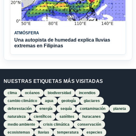
ATMÓSFERA
Una autopista de humedad explica lluvias
extremas en Filipinas
NUESTRAS ETIQUETAS MÁS VISITADAS
clima
océanos
biodiversidad
incendios
cambio climático
agua
geología
glaciares
deforestación
energía
sequía
contaminación
planeta
naturaleza
científicos
satélites
huracanes
medio ambiente
crisis climática
conservación
ecosistemas
lluvias
temperatura
especies