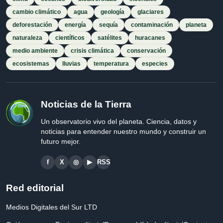
cambio climático
agua
geología
glaciares
deforestación
energía
sequía
contaminación
planeta
naturaleza
científicos
satélites
huracanes
medio ambiente
crisis climática
conservación
ecosistemas
lluvias
temperatura
especies
Noticias de la Tierra
Un observatorio vivo del planeta. Ciencia, datos y
noticias para entender nuestro mundo y construir un
futuro mejor.
f
X
◎
▶
RSS
Red editorial
Medios Digitales del Sur LTD