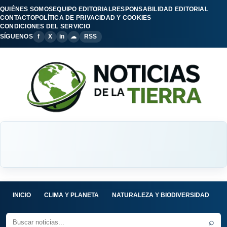
QUIÉNES SOMOS
EQUIPO EDITORIAL
RESPONSABILIDAD EDITORIAL
CONTACTO
POLÍTICA DE PRIVACIDAD Y COOKIES
CONDICIONES DEL SERVICIO
SÍGUENOS
f
X
in
☁
RSS
INICIO
CLIMA Y PLANETA
NATURALEZA Y BIODIVERSIDAD
C
⌕