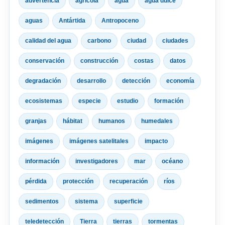
advertencia
agrícola
agua
agua dulce
aguas
Antártida
Antropoceno
calidad del agua
carbono
ciudad
ciudades
conservación
construcción
costas
datos
degradación
desarrollo
detección
economía
ecosistemas
especie
estudio
formación
granjas
hábitat
humanos
humedales
imágenes
imágenes satelitales
impacto
información
investigadores
mar
océano
pérdida
protección
recuperación
ríos
sedimentos
sistema
superficie
teledetección
Tierra
tierras
tormentas