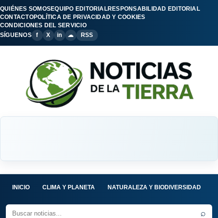
QUIÉNES SOMOS
EQUIPO EDITORIAL
RESPONSABILIDAD EDITORIAL
CONTACTO
POLÍTICA DE PRIVACIDAD Y COOKIES
CONDICIONES DEL SERVICIO
SÍGUENOS
f
X
in
☁
RSS
INICIO
CLIMA Y PLANETA
NATURALEZA Y BIODIVERSIDAD
C
⌕