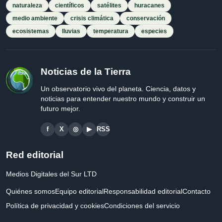
naturaleza
científicos
satélites
huracanes
medio ambiente
crisis climática
conservación
ecosistemas
lluvias
temperatura
especies
Noticias de la Tierra
Un observatorio vivo del planeta. Ciencia, datos y
noticias para entender nuestro mundo y construir un
futuro mejor.
f
X
◎
▶
RSS
Red editorial
Medios Digitales del Sur LTD
Quiénes somos
Equipo editorial
Responsabilidad editorial
Contacto
Política de privacidad y cookies
Condiciones del servicio