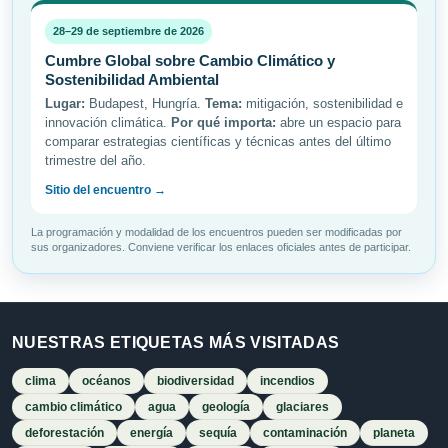
28–29 de septiembre de 2026
Cumbre Global sobre Cambio Climático y
Sostenibilidad Ambiental
Lugar:
Budapest, Hungría.
Tema:
mitigación, sostenibilidad e
innovación climática.
Por qué importa:
abre un espacio para
comparar estrategias científicas y técnicas antes del último
trimestre del año.
Sitio del encuentro →
La programación y modalidad de los encuentros pueden ser modificadas por
sus organizadores. Conviene verificar los enlaces oficiales antes de participar.
NUESTRAS ETIQUETAS MÁS VISITADAS
clima
océanos
biodiversidad
incendios
cambio climático
agua
geología
glaciares
deforestación
energía
sequía
contaminación
planeta