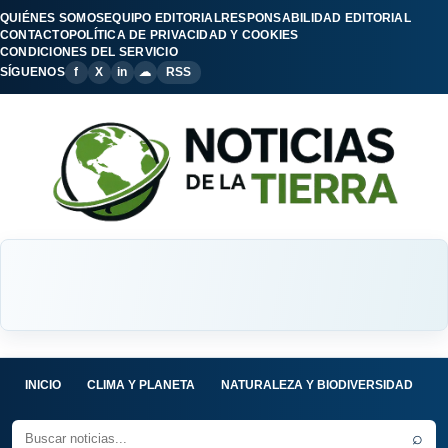
QUIÉNES SOMOS
EQUIPO EDITORIAL
RESPONSABILIDAD EDITORIAL
CONTACTO
POLÍTICA DE PRIVACIDAD Y COOKIES
CONDICIONES DEL SERVICIO
SÍGUENOS
f
X
in
☁
RSS
INICIO
CLIMA Y PLANETA
NATURALEZA Y BIODIVERSIDAD
C
⌕