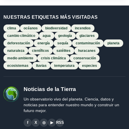
NUESTRAS ETIQUETAS MÁS VISITADAS
clima
océanos
biodiversidad
incendios
cambio climático
agua
geología
glaciares
deforestación
energía
sequía
contaminación
planeta
naturaleza
científicos
satélites
huracanes
medio ambiente
crisis climática
conservación
ecosistemas
lluvias
temperatura
especies
Noticias de la Tierra
Un observatorio vivo del planeta. Ciencia, datos y
noticias para entender nuestro mundo y construir un
futuro mejor.
f
X
◎
▶
RSS