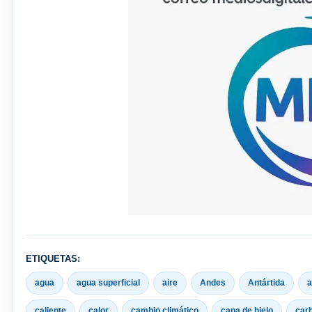
ETIQUETAS:
agua
agua superficial
aire
Andes
Antártida
a
caliente
calor
cambio climático
capa de hielo
car