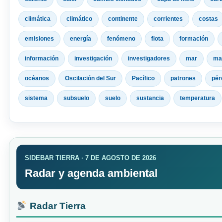
climática
climático
continente
corrientes
costas
emisiones
energía
fenómeno
flota
formación
información
investigación
investigadores
mar
ma
océanos
Oscilación del Sur
Pacífico
patrones
pér
sistema
subsuelo
suelo
sustancia
temperatura
SIDEBAR TIERRA · 7 DE AGOSTO DE 2026
Radar y agenda ambiental
Radar Tierra