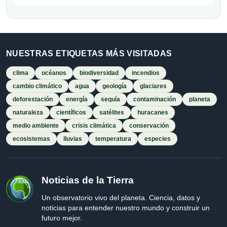
NUESTRAS ETIQUETAS MÁS VISITADAS
clima
océanos
biodiversidad
incendios
cambio climático
agua
geología
glaciares
deforestación
energía
sequía
contaminación
planeta
naturaleza
científicos
satélites
huracanes
medio ambiente
crisis climática
conservación
ecosistemas
lluvias
temperatura
especies
Noticias de la Tierra
Un observatorio vivo del planeta. Ciencia, datos y
noticias para entender nuestro mundo y construir un
futuro mejor.