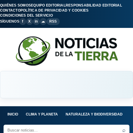
QUIÉNES SOMOS
EQUIPO EDITORIAL
RESPONSABILIDAD EDITORIAL
CONTACTO
POLÍTICA DE PRIVACIDAD Y COOKIES
CONDICIONES DEL SERVICIO
SÍGUENOS
f
X
in
☁
RSS
INICIO
CLIMA Y PLANETA
NATURALEZA Y BIODIVERSIDAD
C
⌕