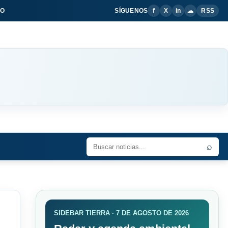
IO
SÍGUENOS
f
X
in
☁
RSS
⌕
SIDEBAR TIERRA · 7 DE AGOSTO DE 2026