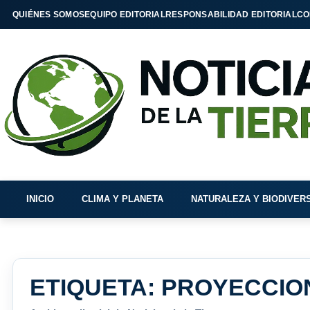
QUIÉNES SOMOS
EQUIPO EDITORIAL
RESPONSABILIDAD EDITORIAL
CO
INICIO
CLIMA Y PLANETA
NATURALEZA Y BIODIVER
ETIQUETA:
PROYECCIO