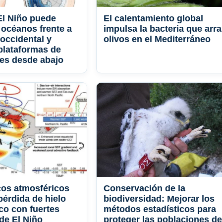
 El Niño puede
El calentamiento global
 océanos frente a
impulsa la bacteria que arr
 occidental y
olivos en el Mediterráneo
 plataformas de
tes desde abajo
icos atmosféricos
Conservación de la
pérdida de hielo
biodiversidad: Mejorar los
co con fuertes
métodos estadísticos para
de El Niño
proteger las poblaciones de