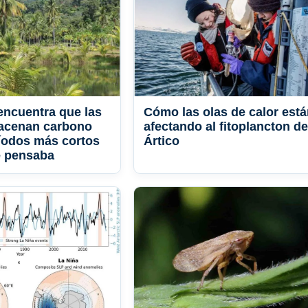
encuentra que las
Cómo las olas de calor est
macenan carbono
afectando al fitoplancton de
íodos más cortos
Ártico
e pensaba