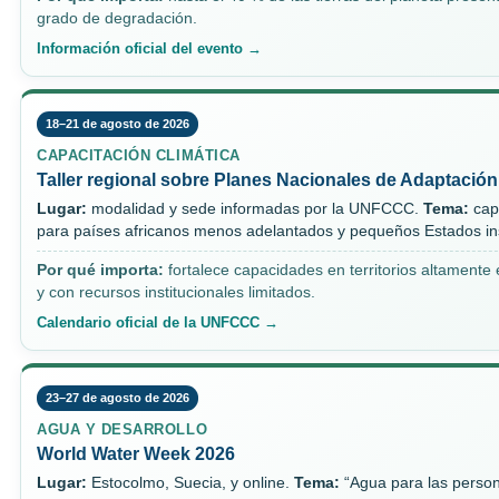
grado de degradación.
Información oficial del evento →
18–21 de agosto de 2026
CAPACITACIÓN CLIMÁTICA
Taller regional sobre Planes Nacionales de Adaptación
Lugar:
modalidad y sede informadas por la UNFCCC.
Tema:
cap
para países africanos menos adelantados y pequeños Estados in
Por qué importa:
fortalece capacidades en territorios altamente
y con recursos institucionales limitados.
Calendario oficial de la UNFCCC →
23–27 de agosto de 2026
AGUA Y DESARROLLO
World Water Week 2026
Lugar:
Estocolmo, Suecia, y online.
Tema:
“Agua para las person