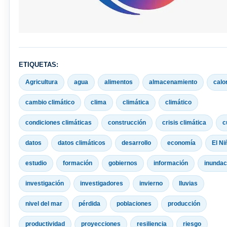
ETIQUETAS:
Agricultura
agua
alimentos
almacenamiento
calo
cambio climático
clima
climática
climático
condiciones climáticas
construcción
crisis climática
c
datos
datos climáticos
desarrollo
economía
El Ni
estudio
formación
gobiernos
información
inundac
investigación
investigadores
invierno
lluvias
nivel del mar
pérdida
poblaciones
producción
productividad
proyecciones
resiliencia
riesgo