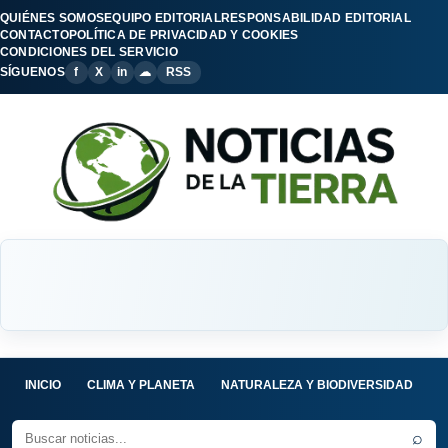
QUIÉNES SOMOS
EQUIPO EDITORIAL
RESPONSABILIDAD EDITORIAL
CONTACTO
POLÍTICA DE PRIVACIDAD Y COOKIES
CONDICIONES DEL SERVICIO
SÍGUENOS
f
X
in
☁
RSS
INICIO
CLIMA Y PLANETA
NATURALEZA Y BIODIVERSIDAD
C
⌕