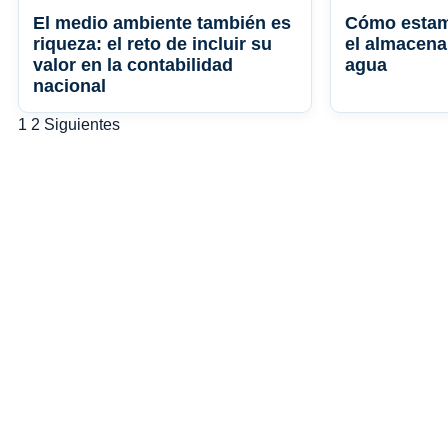
El medio ambiente también es
Cómo estam
riqueza: el reto de incluir su
el almacena
valor en la contabilidad
agua
nacional
Paginación
1
2
Siguientes
de
entradas