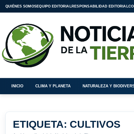
QUIÉNES SOMOS
EQUIPO EDITORIAL
RESPONSABILIDAD EDITORIAL
CO
INICIO
CLIMA Y PLANETA
NATURALEZA Y BIODIVER
ETIQUETA:
CULTIVOS