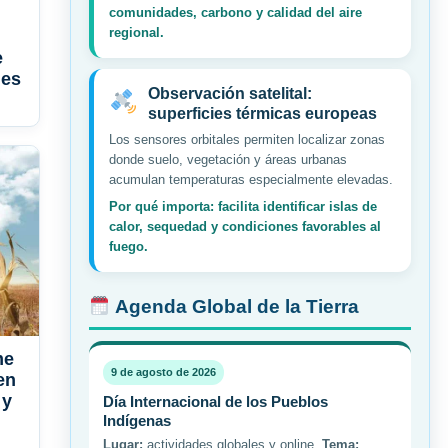
comunidades, carbono y calidad del aire
regional.
e
nes
Observación satelital:
superficies térmicas europeas
Los sensores orbitales permiten localizar zonas
donde suelo, vegetación y áreas urbanas
acumulan temperaturas especialmente elevadas.
Por qué importa: facilita identificar islas de
calor, sequedad y condiciones favorables al
fuego.
Agenda Global de la Tierra
me
9 de agosto de 2026
en
 y
Día Internacional de los Pueblos
n
Indígenas
Lugar:
actividades globales y online.
Tema: