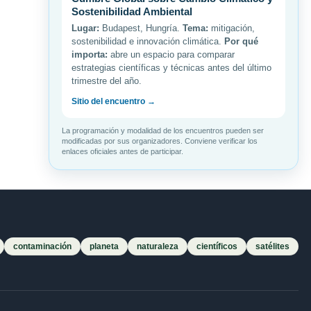
Sostenibilidad Ambiental
Lugar:
Budapest, Hungría.
Tema:
mitigación,
sostenibilidad e innovación climática.
Por qué
importa:
abre un espacio para comparar
estrategias científicas y técnicas antes del último
trimestre del año.
Sitio del encuentro →
La programación y modalidad de los encuentros pueden ser
modificadas por sus organizadores. Conviene verificar los
enlaces oficiales antes de participar.
contaminación
planeta
naturaleza
científicos
satélites