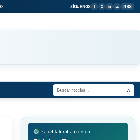
IO
SÍGUENOS
f
X
in
☁
RSS
⌕
Panel lateral ambiental