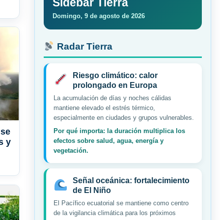
Sidebar Tierra
Domingo, 9 de agosto de 2026
Radar Tierra
Riesgo climático: calor
prolongado en Europa
La acumulación de días y noches cálidas
mantiene elevado el estrés térmico,
especialmente en ciudades y grupos vulnerables.
 se
Por qué importa: la duración multiplica los
s y
efectos sobre salud, agua, energía y
vegetación.
Señal oceánica: fortalecimiento
de El Niño
El Pacífico ecuatorial se mantiene como centro
de la vigilancia climática para los próximos