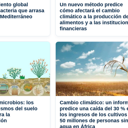
iento global
Un nuevo método predice
bacteria que arrasa
cómo afectará el cambio
l Mediterráneo
climático a la producción d
alimentos y a las institucio
financieras
icrobios: los
Cambio climático: un infor
smos del suelo
predice una caída del 30 % 
ra la
los ingresos de los cultivos
ión
50 millones de personas si
agua en África