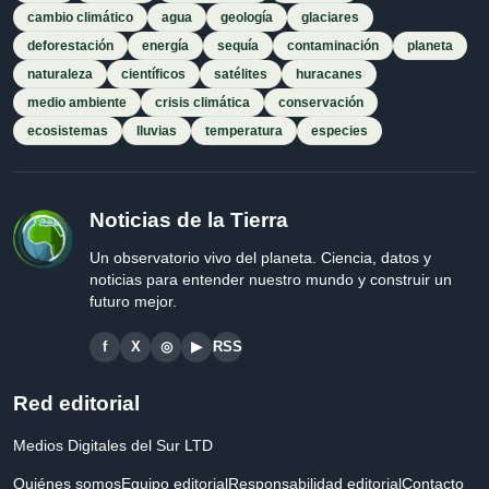
cambio climático
agua
geología
glaciares
deforestación
energía
sequía
contaminación
planeta
naturaleza
científicos
satélites
huracanes
medio ambiente
crisis climática
conservación
ecosistemas
lluvias
temperatura
especies
Noticias de la Tierra
Un observatorio vivo del planeta. Ciencia, datos y
noticias para entender nuestro mundo y construir un
futuro mejor.
f
X
◎
▶
RSS
Red editorial
Medios Digitales del Sur LTD
Quiénes somos
Equipo editorial
Responsabilidad editorial
Contacto