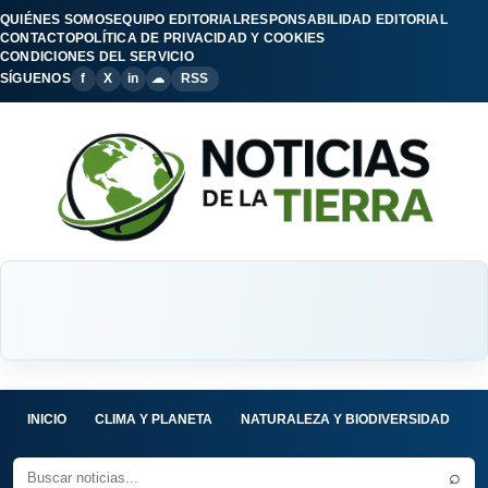
QUIÉNES SOMOS
EQUIPO EDITORIAL
RESPONSABILIDAD EDITORIAL
CONTACTO
POLÍTICA DE PRIVACIDAD Y COOKIES
CONDICIONES DEL SERVICIO
SÍGUENOS
f
X
in
☁
RSS
INICIO
CLIMA Y PLANETA
NATURALEZA Y BIODIVERSIDAD
C
⌕