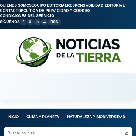
QUIÉNES SOMOS
EQUIPO EDITORIAL
RESPONSABILIDAD EDITORIAL
CONTACTO
POLÍTICA DE PRIVACIDAD Y COOKIES
CONDICIONES DEL SERVICIO
SÍGUENOS
f
X
in
☁
RSS
INICIO
CLIMA Y PLANETA
NATURALEZA Y BIODIVERSIDAD
C
⌕