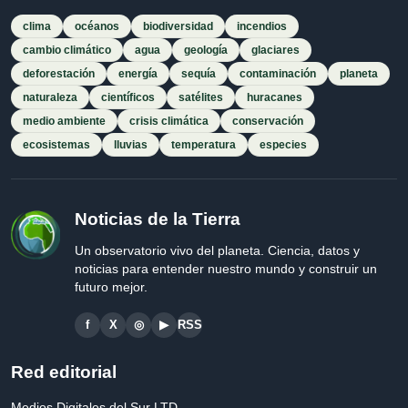
clima
océanos
biodiversidad
incendios
cambio climático
agua
geología
glaciares
deforestación
energía
sequía
contaminación
planeta
naturaleza
científicos
satélites
huracanes
medio ambiente
crisis climática
conservación
ecosistemas
lluvias
temperatura
especies
Noticias de la Tierra
Un observatorio vivo del planeta. Ciencia, datos y
noticias para entender nuestro mundo y construir un
futuro mejor.
f
X
◎
▶
RSS
Red editorial
Medios Digitales del Sur LTD