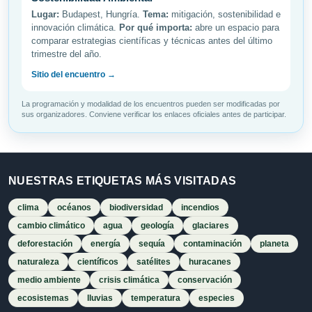
Lugar:
Budapest, Hungría.
Tema:
mitigación, sostenibilidad e
innovación climática.
Por qué importa:
abre un espacio para
comparar estrategias científicas y técnicas antes del último
trimestre del año.
Sitio del encuentro →
La programación y modalidad de los encuentros pueden ser modificadas por
sus organizadores. Conviene verificar los enlaces oficiales antes de participar.
NUESTRAS ETIQUETAS MÁS VISITADAS
clima
océanos
biodiversidad
incendios
cambio climático
agua
geología
glaciares
deforestación
energía
sequía
contaminación
planeta
naturaleza
científicos
satélites
huracanes
medio ambiente
crisis climática
conservación
ecosistemas
lluvias
temperatura
especies