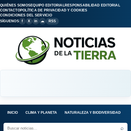
QUIÉNES SOMOS
EQUIPO EDITORIAL
RESPONSABILIDAD EDITORIAL
CONTACTO
POLÍTICA DE PRIVACIDAD Y COOKIES
CONDICIONES DEL SERVICIO
SÍGUENOS
f
X
in
☁
RSS
INICIO
CLIMA Y PLANETA
NATURALEZA Y BIODIVERSIDAD
C
⌕