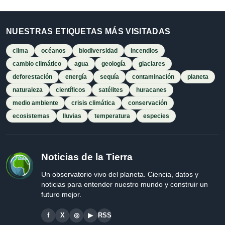
NUESTRAS ETIQUETAS MÁS VISITADAS
clima
océanos
biodiversidad
incendios
cambio climático
agua
geología
glaciares
deforestación
energía
sequía
contaminación
planeta
naturaleza
científicos
satélites
huracanes
medio ambiente
crisis climática
conservación
ecosistemas
lluvias
temperatura
especies
Noticias de la Tierra
Un observatorio vivo del planeta. Ciencia, datos y
noticias para entender nuestro mundo y construir un
futuro mejor.
f
X
◎
▶
RSS