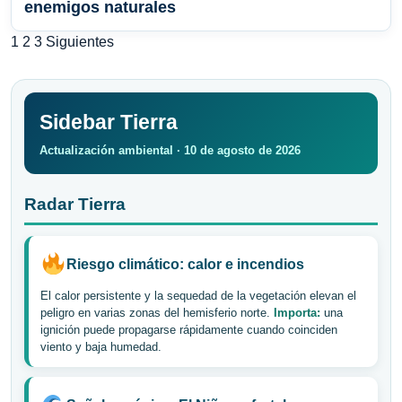
enemigos naturales
Paginación
1
2
3
Siguientes
de
entradas
Sidebar Tierra
Actualización ambiental · 10 de agosto de 2026
Radar Tierra
Riesgo climático: calor e incendios
El calor persistente y la sequedad de la vegetación elevan el
peligro en varias zonas del hemisferio norte.
Importa:
una
ignición puede propagarse rápidamente cuando coinciden
viento y baja humedad.