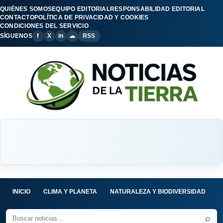
QUIÉNES SOMOS
EQUIPO EDITORIAL
RESPONSABILIDAD EDITORIAL
CONTACTO
POLÍTICA DE PRIVACIDAD Y COOKIES
CONDICIONES DEL SERVICIO
SÍGUENOS
f
X
in
☁
RSS
INICIO
CLIMA Y PLANETA
NATURALEZA Y BIODIVERSIDAD
C
⌕