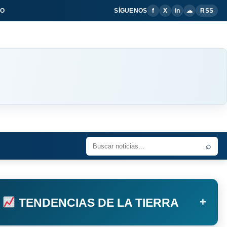
IO
SÍGUENOS
f
X
in
☁
RSS
⌕
+
TENDENCIAS DE LA TIERRA