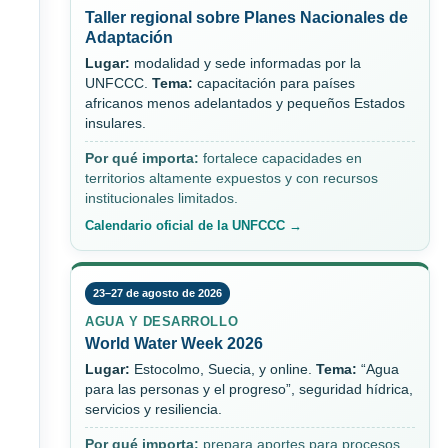
Taller regional sobre Planes Nacionales de
Adaptación
Lugar:
modalidad y sede informadas por la
UNFCCC.
Tema:
capacitación para países
africanos menos adelantados y pequeños Estados
insulares.
Por qué importa:
fortalece capacidades en
territorios altamente expuestos y con recursos
institucionales limitados.
Calendario oficial de la UNFCCC →
23–27 de agosto de 2026
AGUA Y DESARROLLO
World Water Week 2026
Lugar:
Estocolmo, Suecia, y online.
Tema:
“Agua
para las personas y el progreso”, seguridad hídrica,
servicios y resiliencia.
Por qué importa:
prepara aportes para procesos