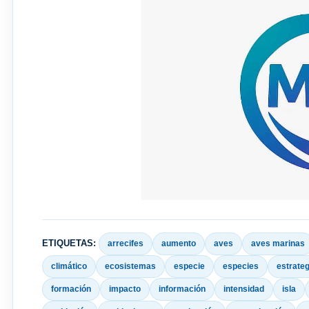
ETIQUETAS:
arrecifes
aumento
aves
aves marinas
climático
ecosistemas
especie
especies
estrate
formación
impacto
información
intensidad
isla