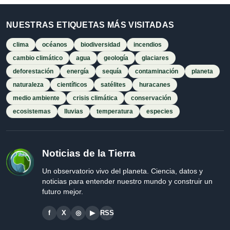
NUESTRAS ETIQUETAS MÁS VISITADAS
clima
océanos
biodiversidad
incendios
cambio climático
agua
geología
glaciares
deforestación
energía
sequía
contaminación
planeta
naturaleza
científicos
satélites
huracanes
medio ambiente
crisis climática
conservación
ecosistemas
lluvias
temperatura
especies
Noticias de la Tierra
Un observatorio vivo del planeta. Ciencia, datos y
noticias para entender nuestro mundo y construir un
futuro mejor.
f
X
◎
▶
RSS