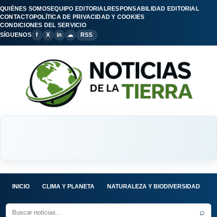
QUIÉNES SOMOS
EQUIPO EDITORIAL
RESPONSABILIDAD EDITORIAL
CONTACTO
POLÍTICA DE PRIVACIDAD Y COOKIES
CONDICIONES DEL SERVICIO
SÍGUENOS
f
X
in
☁
RSS
INICIO
CLIMA Y PLANETA
NATURALEZA Y BIODIVERSIDAD
C
⌕