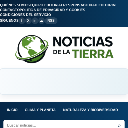
QUIÉNES SOMOS
EQUIPO EDITORIAL
RESPONSABILIDAD EDITORIAL
CONTACTO
POLÍTICA DE PRIVACIDAD Y COOKIES
CONDICIONES DEL SERVICIO
SÍGUENOS
f
X
in
☁
RSS
INICIO
CLIMA Y PLANETA
NATURALEZA Y BIODIVERSIDAD
C
⌕