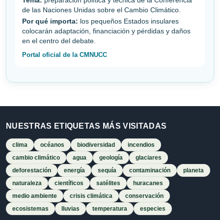
Tema:
preparación política y técnica de la Conferencia
de las Naciones Unidas sobre el Cambio Climático.
Por qué importa:
los pequeños Estados insulares
colocarán adaptación, financiación y pérdidas y daños
en el centro del debate.
Portal oficial de la CMNUCC
NUESTRAS ETIQUETAS MÁS VISITADAS
clima
océanos
biodiversidad
incendios
cambio climático
agua
geología
glaciares
deforestación
energía
sequía
contaminación
planeta
naturaleza
científicos
satélites
huracanes
medio ambiente
crisis climática
conservación
ecosistemas
lluvias
temperatura
especies