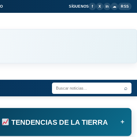
IO
SÍGUENOS
f
X
in
☁
RSS
⌕
+
TENDENCIAS DE LA TIERRA