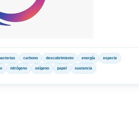
bacterias
carbono
descubrimiento
energía
especie
to
nitrógeno
oxígeno
papel
sustancia