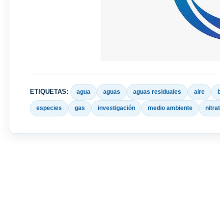
ETIQUETAS:
agua
aguas
aguas residuales
aire
especies
gas
investigación
medio ambiente
nitra