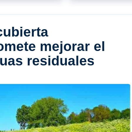
cubierta
omete mejorar el
guas residuales