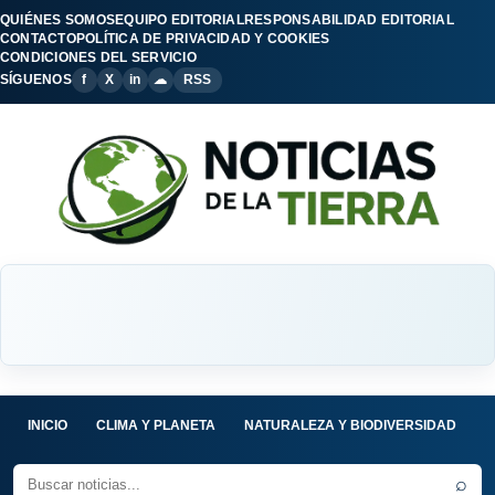
QUIÉNES SOMOS
EQUIPO EDITORIAL
RESPONSABILIDAD EDITORIAL
CONTACTO
POLÍTICA DE PRIVACIDAD Y COOKIES
CONDICIONES DEL SERVICIO
SÍGUENOS
f
X
in
☁
RSS
INICIO
CLIMA Y PLANETA
NATURALEZA Y BIODIVERSIDAD
C
⌕