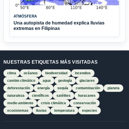
ATMÓSFERA
Una autopista de humedad explica lluvias
extremas en Filipinas
NUESTRAS ETIQUETAS MÁS VISITADAS
clima
océanos
biodiversidad
incendios
cambio climático
agua
geología
glaciares
deforestación
energía
sequía
contaminación
planeta
naturaleza
científicos
satélites
huracanes
medio ambiente
crisis climática
conservación
ecosistemas
lluvias
temperatura
especies