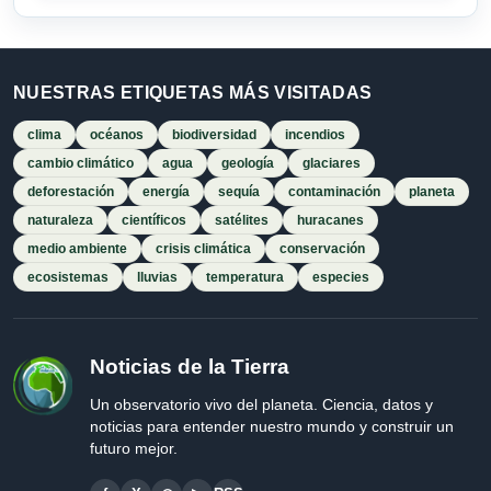
NUESTRAS ETIQUETAS MÁS VISITADAS
clima
océanos
biodiversidad
incendios
cambio climático
agua
geología
glaciares
deforestación
energía
sequía
contaminación
planeta
naturaleza
científicos
satélites
huracanes
medio ambiente
crisis climática
conservación
ecosistemas
lluvias
temperatura
especies
Noticias de la Tierra
Un observatorio vivo del planeta. Ciencia, datos y
noticias para entender nuestro mundo y construir un
futuro mejor.