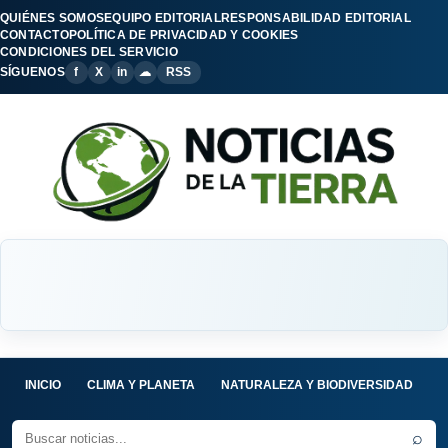
QUIÉNES SOMOS
EQUIPO EDITORIAL
RESPONSABILIDAD EDITORIAL
CONTACTO
POLÍTICA DE PRIVACIDAD Y COOKIES
CONDICIONES DEL SERVICIO
SÍGUENOS
f
X
in
☁
RSS
INICIO
CLIMA Y PLANETA
NATURALEZA Y BIODIVERSIDAD
C
⌕