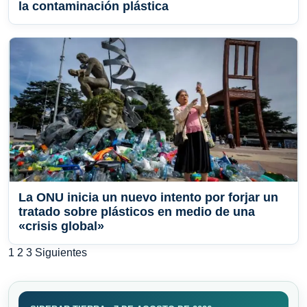
la contaminación plástica
La ONU inicia un nuevo intento por forjar un
tratado sobre plásticos en medio de una
«crisis global»
Paginación
1
2
3
Siguientes
de
entradas