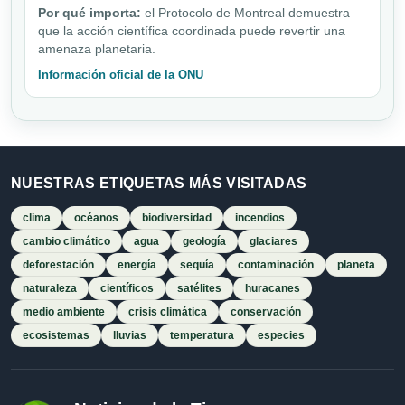
Por qué importa:
el Protocolo de Montreal demuestra
que la acción científica coordinada puede revertir una
amenaza planetaria.
Información oficial de la ONU
NUESTRAS ETIQUETAS MÁS VISITADAS
clima
océanos
biodiversidad
incendios
cambio climático
agua
geología
glaciares
deforestación
energía
sequía
contaminación
planeta
naturaleza
científicos
satélites
huracanes
medio ambiente
crisis climática
conservación
ecosistemas
lluvias
temperatura
especies