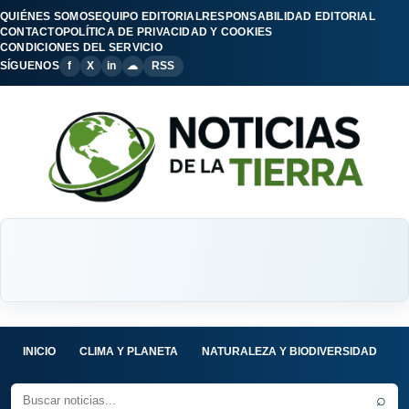
QUIÉNES SOMOS
EQUIPO EDITORIAL
RESPONSABILIDAD EDITORIAL
CONTACTO
POLÍTICA DE PRIVACIDAD Y COOKIES
CONDICIONES DEL SERVICIO
SÍGUENOS
f
X
in
☁
RSS
INICIO
CLIMA Y PLANETA
NATURALEZA Y BIODIVERSIDAD
C
⌕