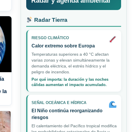
Radar y agenda ambiental
Radar Tierra
RIESGO CLIMÁTICO
Calor extremo sobre Europa
Temperaturas superiores a 40 °C afectan
varias zonas y elevan simultáneamente la
demanda eléctrica, el estrés hídrico y el
peligro de incendios.
ía
Por qué importa: la duración y las noches
cálidas aumentan el impacto acumulado.
 la
SEÑAL OCEÁNICA E HÍDRICA
El Niño continúa reorganizando
riesgos
El calentamiento del Pacífico tropical modifica
las probabilidades estacionales de lluvia y