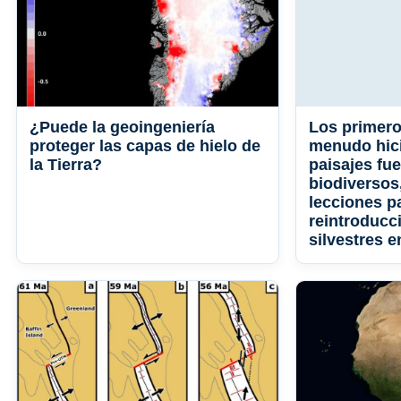
¿Puede la geoingeniería
Los primero
proteger las capas de hielo de
menudo hici
la Tierra?
paisajes fu
biodiversos
lecciones pa
reintroducc
silvestres e