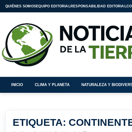
QUIÉNES SOMOS
EQUIPO EDITORIAL
RESPONSABILIDAD EDITORIAL
CO
INICIO
CLIMA Y PLANETA
NATURALEZA Y BIODIVER
ETIQUETA:
CONTINENT