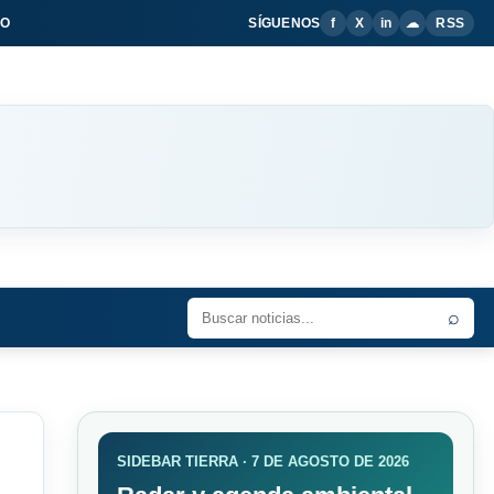
IO
SÍGUENOS
f
X
in
☁
RSS
⌕
SIDEBAR TIERRA · 7 DE AGOSTO DE 2026