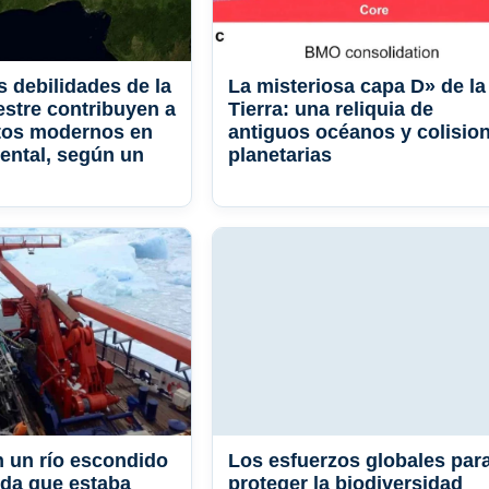
s debilidades de la
La misteriosa capa D» de la
estre contribuyen a
Tierra: una reliquia de
tos modernos en
antiguos océanos y colisio
dental, según un
planetarias
 un río escondido
Los esfuerzos globales par
ida que estaba
proteger la biodiversidad