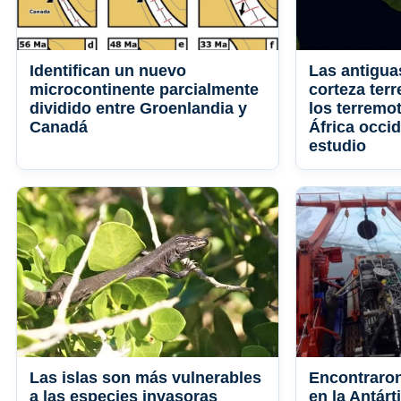
Identifican un nuevo
Las antigua
microcontinente parcialmente
corteza terr
dividido entre Groenlandia y
los terremo
Canadá
África occi
estudio
Las islas son más vulnerables
Encontraron
a las especies invasoras
en la Antárt