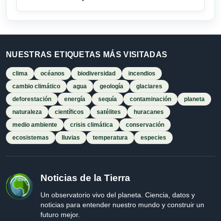
NUESTRAS ETIQUETAS MÁS VISITADAS
clima
océanos
biodiversidad
incendios
cambio climático
agua
geología
glaciares
deforestación
energía
sequía
contaminación
planeta
naturaleza
científicos
satélites
huracanes
medio ambiente
crisis climática
conservación
ecosistemas
lluvias
temperatura
especies
Noticias de la Tierra
Un observatorio vivo del planeta. Ciencia, datos y
noticias para entender nuestro mundo y construir un
futuro mejor.