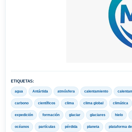
ETIQUETAS:
agua
Antártida
atmósfera
calentamiento
calentam
carbono
científicos
clima
clima global
climática
expedición
formación
glaciar
glaciares
hielo
océanos
partículas
pérdida
planeta
plataforma de