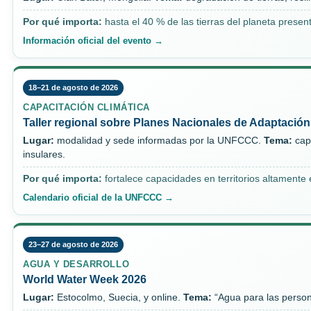
Por qué importa:
hasta el 40 % de las tierras del planeta prese
Información oficial del evento →
18–21 de agosto de 2026
CAPACITACIÓN CLIMÁTICA
Taller regional sobre Planes Nacionales de Adaptación
Lugar:
modalidad y sede informadas por la UNFCCC.
Tema:
cap
insulares.
Por qué importa:
fortalece capacidades en territorios altamente 
Calendario oficial de la UNFCCC →
23–27 de agosto de 2026
AGUA Y DESARROLLO
World Water Week 2026
Lugar:
Estocolmo, Suecia, y online.
Tema:
“Agua para las personas