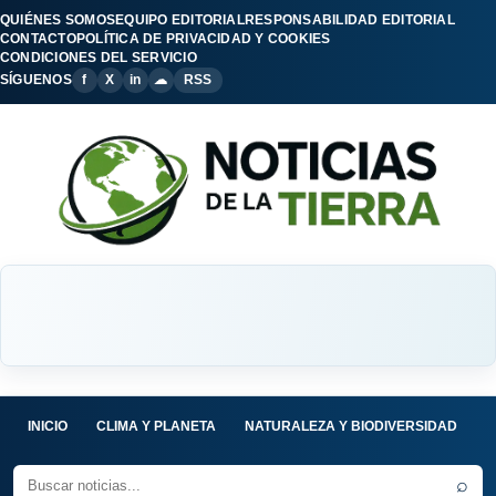
QUIÉNES SOMOS
EQUIPO EDITORIAL
RESPONSABILIDAD EDITORIAL
CONTACTO
POLÍTICA DE PRIVACIDAD Y COOKIES
CONDICIONES DEL SERVICIO
SÍGUENOS
f
X
in
☁
RSS
INICIO
CLIMA Y PLANETA
NATURALEZA Y BIODIVERSIDAD
C
⌕