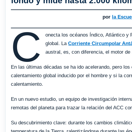
fondo y mide hasta 2.000 kiló
por
la Escue
C
onecta los océanos Índico, Atlántico y
global. La
Corriente Circumpolar Antá
austral, es, con diferencia, el motor 
En las últimas décadas se ha ido acelerando, pero los 
calentamiento global inducido por el hombre y si la cor
calentamiento.
En un nuevo estudio, un equipo de investigación intern
remotas del planeta para trazar la relación del ACC con
Su descubrimiento clave: durante los cambios climático
temperatura de la Tierra, ralentizándose durante las é