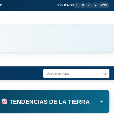
IO
SÍGUENOS
f
X
in
☁
RSS
⌕
+
TENDENCIAS DE LA TIERRA