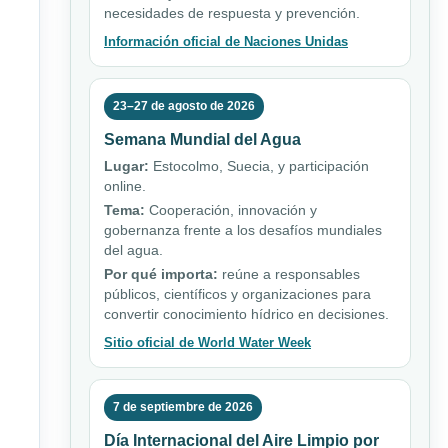
necesidades de respuesta y prevención.
Información oficial de Naciones Unidas
23–27 de agosto de 2026
Semana Mundial del Agua
Lugar:
Estocolmo, Suecia, y participación
online.
Tema:
Cooperación, innovación y
gobernanza frente a los desafíos mundiales
del agua.
Por qué importa:
reúne a responsables
públicos, científicos y organizaciones para
convertir conocimiento hídrico en decisiones.
Sitio oficial de World Water Week
7 de septiembre de 2026
Día Internacional del Aire Limpio por