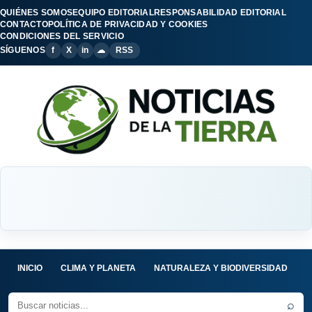
QUIÉNES SOMOS
EQUIPO EDITORIAL
RESPONSABILIDAD EDITORIAL
CONTACTO
POLÍTICA DE PRIVACIDAD Y COOKIES
CONDICIONES DEL SERVICIO
SÍGUENOS
f
X
in
☁
RSS
INICIO
CLIMA Y PLANETA
NATURALEZA Y BIODIVERSIDAD
C
⌕