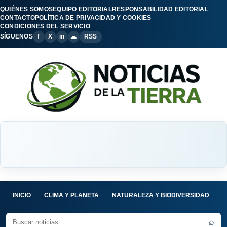
QUIÉNES SOMOS
EQUIPO EDITORIAL
RESPONSABILIDAD EDITORIAL
CONTACTO
POLÍTICA DE PRIVACIDAD Y COOKIES
CONDICIONES DEL SERVICIO
SÍGUENOS
f
X
in
☁
RSS
INICIO
CLIMA Y PLANETA
NATURALEZA Y BIODIVERSIDAD
C
⌕