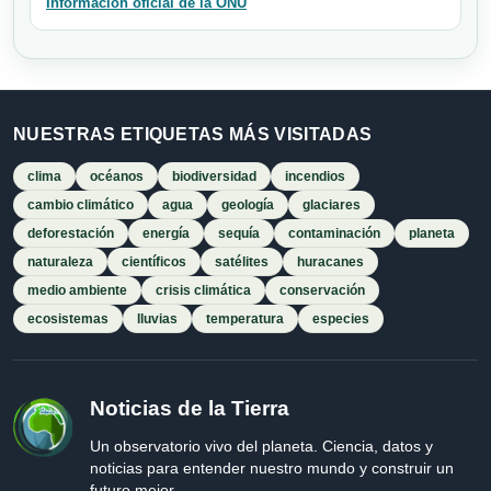
Información oficial de la ONU
NUESTRAS ETIQUETAS MÁS VISITADAS
clima
océanos
biodiversidad
incendios
cambio climático
agua
geología
glaciares
deforestación
energía
sequía
contaminación
planeta
naturaleza
científicos
satélites
huracanes
medio ambiente
crisis climática
conservación
ecosistemas
lluvias
temperatura
especies
Noticias de la Tierra
Un observatorio vivo del planeta. Ciencia, datos y
noticias para entender nuestro mundo y construir un
futuro mejor.