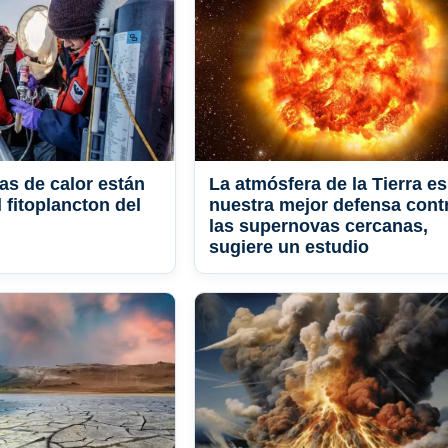
as de calor están
La atmósfera de la Tierra es
 fitoplancton del
nuestra mejor defensa cont
las supernovas cercanas,
sugiere un estudio