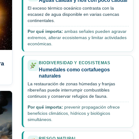
Aguas cálidas y ríos con poco caudal
El exceso térmico oceánico contrasta con la
escasez de agua disponible en varias cuencas
continentales.
Por qué importa:
ambas señales pueden agravar
extremos, alterar ecosistemas y limitar actividades
económicas.
ra
BIODIVERSIDAD Y ECOSISTEMAS
Humedales como cortafuegos
naturales
La restauración de zonas húmedas y franjas
ribereñas puede interrumpir combustibles
continuos y conservar refugios de fauna.
Por qué importa:
prevenir propagación ofrece
beneficios climáticos, hídricos y biológicos
simultáneos.
RIESGO NATURAL