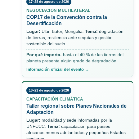
17–28 de agosto de 2026
NEGOCIACIÓN MULTILATERAL
COP17 de la Convención contra la
Desertificación
Lugar:
Ulán Bator, Mongolia.
Tema:
degradación
de tierras, resiliencia ante sequías y gestión
sostenible del suelo.
Por qué importa:
hasta el 40 % de las tierras del
planeta presenta algún grado de degradación.
Información oficial del evento →
18–21 de agosto de 2026
CAPACITACIÓN CLIMÁTICA
Taller regional sobre Planes Nacionales de
Adaptación
Lugar:
modalidad y sede informadas por la
UNFCCC.
Tema:
capacitación para países
africanos menos adelantados y pequeños Estados
insulares.