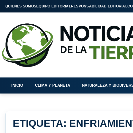
QUIÉNES SOMOS
EQUIPO EDITORIAL
RESPONSABILIDAD EDITORIAL
CO
INICIO
CLIMA Y PLANETA
NATURALEZA Y BIODIVER
ETIQUETA:
ENFRIAMIE