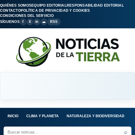
QUIÉNES SOMOS
EQUIPO EDITORIAL
RESPONSABILIDAD EDITORIAL
CONTACTO
POLÍTICA DE PRIVACIDAD Y COOKIES
CONDICIONES DEL SERVICIO
SÍGUENOS
f
X
in
☁
RSS
INICIO
CLIMA Y PLANETA
NATURALEZA Y BIODIVERSIDAD
C
⌕