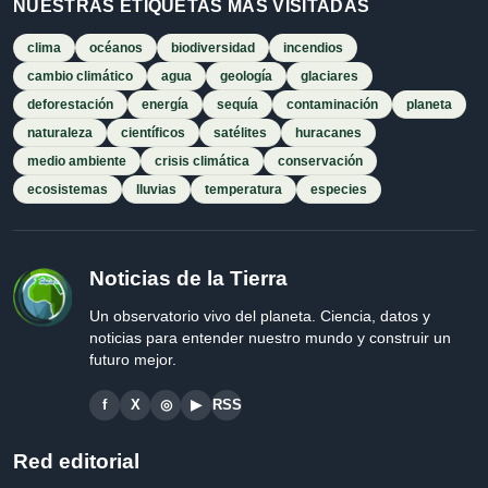
NUESTRAS ETIQUETAS MÁS VISITADAS
clima
océanos
biodiversidad
incendios
cambio climático
agua
geología
glaciares
deforestación
energía
sequía
contaminación
planeta
naturaleza
científicos
satélites
huracanes
medio ambiente
crisis climática
conservación
ecosistemas
lluvias
temperatura
especies
Noticias de la Tierra
Un observatorio vivo del planeta. Ciencia, datos y
noticias para entender nuestro mundo y construir un
futuro mejor.
f
X
◎
▶
RSS
Red editorial