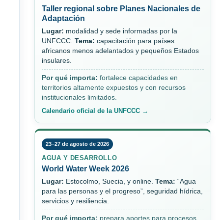
Taller regional sobre Planes Nacionales de
Adaptación
Lugar:
modalidad y sede informadas por la
UNFCCC.
Tema:
capacitación para países
africanos menos adelantados y pequeños Estados
insulares.
Por qué importa:
fortalece capacidades en
territorios altamente expuestos y con recursos
institucionales limitados.
Calendario oficial de la UNFCCC →
23–27 de agosto de 2026
AGUA Y DESARROLLO
World Water Week 2026
Lugar:
Estocolmo, Suecia, y online.
Tema:
“Agua
para las personas y el progreso”, seguridad hídrica,
servicios y resiliencia.
Por qué importa:
prepara aportes para procesos