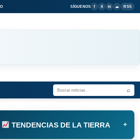
IO
SÍGUENOS
f
X
in
☁
RSS
⌕
+
TENDENCIAS DE LA TIERRA