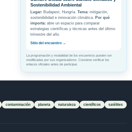
Sostenibilidad Ambiental
Lugar:
Budapest, Hungría.
Tema:
mitigación,
sostenibilidad e innovación climática.
Por qué
importa:
abre un espacio para comparar
estrategias científicas y técnicas antes del último
trimestre del año.
Sitio del encuentro →
La programación y modalidad de los encuentros pueden ser
modificadas por sus organizadores. Conviene verificar los
enlaces oficiales antes de participar.
contaminación
planeta
naturaleza
científicos
satélites