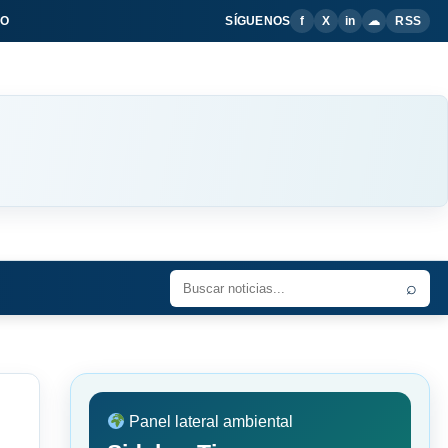
IO
SÍGUENOS
f
X
in
☁
RSS
⌕
Panel lateral ambiental