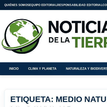
QUIÉNES SOMOS
EQUIPO EDITORIAL
RESPONSABILIDAD EDITORIAL
CO
INICIO
CLIMA Y PLANETA
NATURALEZA Y BIODIVER
ETIQUETA:
MEDIO NAT