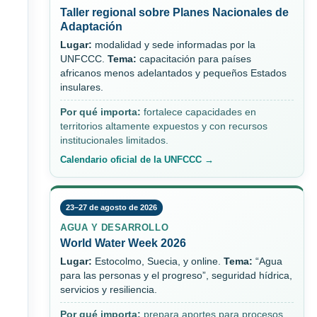
Taller regional sobre Planes Nacionales de
Adaptación
Lugar:
modalidad y sede informadas por la
UNFCCC.
Tema:
capacitación para países
africanos menos adelantados y pequeños Estados
insulares.
Por qué importa:
fortalece capacidades en
territorios altamente expuestos y con recursos
institucionales limitados.
Calendario oficial de la UNFCCC →
23–27 de agosto de 2026
AGUA Y DESARROLLO
World Water Week 2026
Lugar:
Estocolmo, Suecia, y online.
Tema:
“Agua
para las personas y el progreso”, seguridad hídrica,
servicios y resiliencia.
Por qué importa:
prepara aportes para procesos