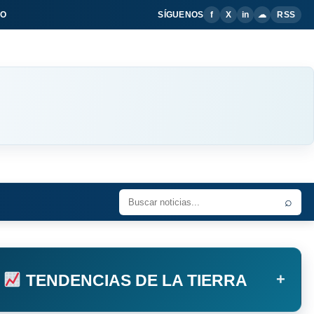
IO
SÍGUENOS
f
X
in
☁
RSS
⌕
+
TENDENCIAS DE LA TIERRA