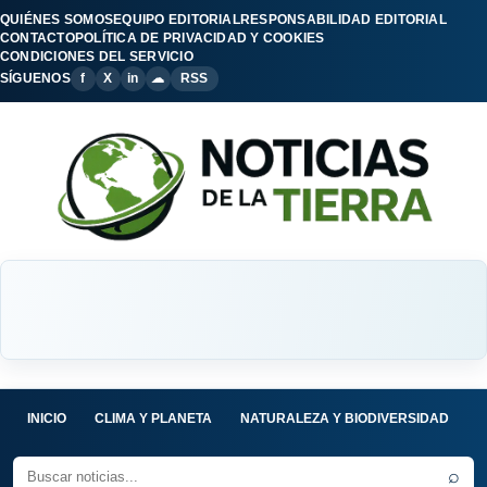
QUIÉNES SOMOS
EQUIPO EDITORIAL
RESPONSABILIDAD EDITORIAL
CONTACTO
POLÍTICA DE PRIVACIDAD Y COOKIES
CONDICIONES DEL SERVICIO
SÍGUENOS
f
X
in
☁
RSS
INICIO
CLIMA Y PLANETA
NATURALEZA Y BIODIVERSIDAD
C
⌕