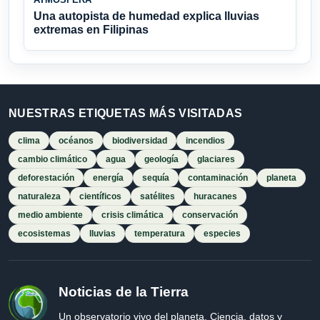
Una autopista de humedad explica lluvias
extremas en Filipinas
NUESTRAS ETIQUETAS MÁS VISITADAS
clima
océanos
biodiversidad
incendios
cambio climático
agua
geología
glaciares
deforestación
energía
sequía
contaminación
planeta
naturaleza
científicos
satélites
huracanes
medio ambiente
crisis climática
conservación
ecosistemas
lluvias
temperatura
especies
Noticias de la Tierra
Un observatorio vivo del planeta. Ciencia, datos y