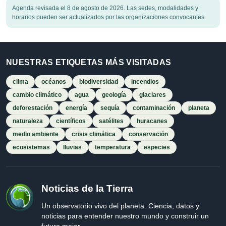
Agenda revisada el 8 de agosto de 2026. Las sedes, modalidades y
horarios pueden ser actualizados por las organizaciones convocantes.
NUESTRAS ETIQUETAS MÁS VISITADAS
clima
océanos
biodiversidad
incendios
cambio climático
agua
geología
glaciares
deforestación
energía
sequía
contaminación
planeta
naturaleza
científicos
satélites
huracanes
medio ambiente
crisis climática
conservación
ecosistemas
lluvias
temperatura
especies
Noticias de la Tierra
Un observatorio vivo del planeta. Ciencia, datos y
noticias para entender nuestro mundo y construir un