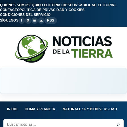
QUIÉNES SOMOS
EQUIPO EDITORIAL
RESPONSABILIDAD EDITORIAL
CONTACTO
POLÍTICA DE PRIVACIDAD Y COOKIES
CONDICIONES DEL SERVICIO
SÍGUENOS
f
X
in
☁
RSS
INICIO
CLIMA Y PLANETA
NATURALEZA Y BIODIVERSIDAD
C
⌕