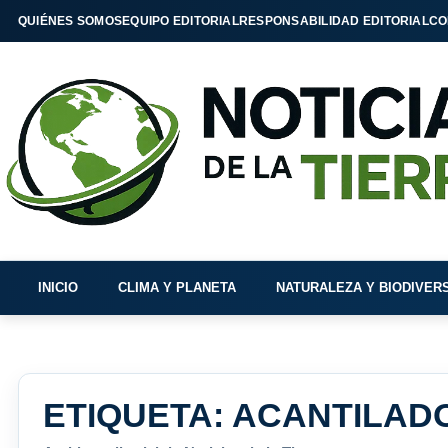
QUIÉNES SOMOS
EQUIPO EDITORIAL
RESPONSABILIDAD EDITORIAL
CO
INICIO
CLIMA Y PLANETA
NATURALEZA Y BIODIVER
ETIQUETA:
ACANTILAD