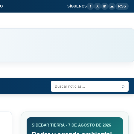
IO
SÍGUENOS
f
X
in
☁
RSS
⌕
SIDEBAR TIERRA · 7 DE AGOSTO DE 2026