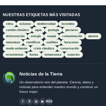
NUESTRAS ETIQUETAS MÁS VISITADAS
clima
océanos
biodiversidad
incendios
cambio climático
agua
geología
glaciares
deforestación
energía
sequía
contaminación
planeta
naturaleza
científicos
satélites
huracanes
medio ambiente
crisis climática
conservación
ecosistemas
lluvias
temperatura
especies
Noticias de la Tierra
Un observatorio vivo del planeta. Ciencia, datos y
noticias para entender nuestro mundo y construir un
futuro mejor.
f
X
◎
▶
RSS