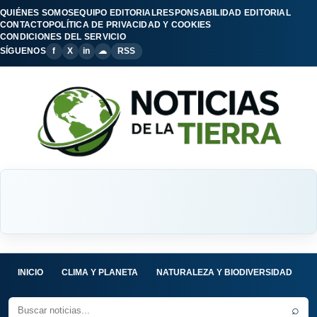
QUIÉNES SOMOS
EQUIPO EDITORIAL
RESPONSABILIDAD EDITORIAL
CONTACTO
POLÍTICA DE PRIVACIDAD Y COOKIES
CONDICIONES DEL SERVICIO
SÍGUENOS
f
X
in
☁
RSS
INICIO
CLIMA Y PLANETA
NATURALEZA Y BIODIVERSIDAD
C
⌕