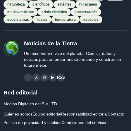
naturaleza
científicos
satélites
huracanes
medio ambiente
crisis climática
conservación
ecosistemas
lluvias
temperatura
especies
Noticias de la Tierra
Un observatorio vivo del planeta. Ciencia, datos y
noticias para entender nuestro mundo y construir un
futuro mejor.
f
X
◎
▶
RSS
Red editorial
Medios Digitales del Sur LTD
Quiénes somos
Equipo editorial
Responsabilidad editorial
Contacto
Política de privacidad y cookies
Condiciones del servicio