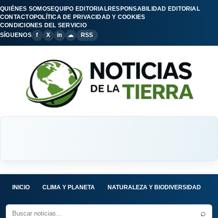
QUIÉNES SOMOS
EQUIPO EDITORIAL
RESPONSABILIDAD EDITORIAL
CONTACTO
POLÍTICA DE PRIVACIDAD Y COOKIES
CONDICIONES DEL SERVICIO
SÍGUENOS
f
X
in
☁
RSS
INICIO
CLIMA Y PLANETA
NATURALEZA Y BIODIVERSIDAD
C
⌕