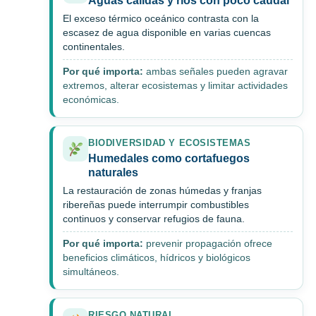
Aguas cálidas y ríos con poco caudal
El exceso térmico oceánico contrasta con la
escasez de agua disponible en varias cuencas
continentales.
Por qué importa:
ambas señales pueden agravar
extremos, alterar ecosistemas y limitar actividades
económicas.
BIODIVERSIDAD Y ECOSISTEMAS
Humedales como cortafuegos
naturales
La restauración de zonas húmedas y franjas
ribereñas puede interrumpir combustibles
continuos y conservar refugios de fauna.
Por qué importa:
prevenir propagación ofrece
beneficios climáticos, hídricos y biológicos
simultáneos.
RIESGO NATURAL