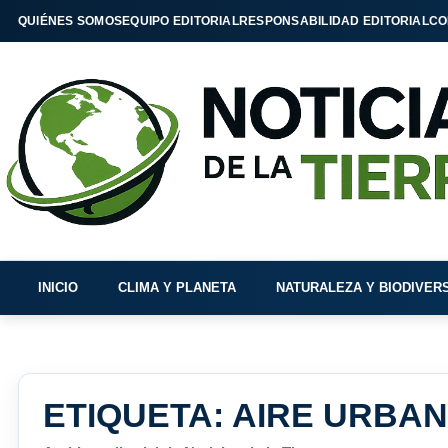
QUIÉNES SOMOS
EQUIPO EDITORIAL
RESPONSABILIDAD EDITORIAL
CO
INICIO
CLIMA Y PLANETA
NATURALEZA Y BIODIVER
ETIQUETA:
AIRE URBA