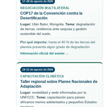
17–28 de agosto de 2026
NEGOCIACIÓN MULTILATERAL
COP17 de la Convención contra la
Desertificación
Lugar:
Ulán Bator, Mongolia.
Tema:
degradación
de tierras, resiliencia ante sequías y gestión
sostenible del suelo.
Por qué importa:
hasta el 40 % de las tierras del
planeta presenta algún grado de degradación.
Información oficial del evento →
18–21 de agosto de 2026
CAPACITACIÓN CLIMÁTICA
Taller regional sobre Planes Nacionales de
Adaptación
Lugar:
modalidad y sede informadas por la
UNFCCC.
Tema:
capacitación para países
africanos menos adelantados y pequeños Estados
insulares.