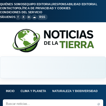
QUIÉNES SOMOS
EQUIPO EDITORIAL
RESPONSABILIDAD EDITORIAL
CONTACTO
POLÍTICA DE PRIVACIDAD Y COOKIES
CONDICIONES DEL SERVICIO
SÍGUENOS
f
X
in
☁
RSS
INICIO
CLIMA Y PLANETA
NATURALEZA Y BIODIVERSIDAD
C
⌕