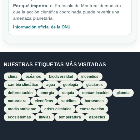
Por qué importa:
el Protocolo de Montreal demuestra
que la acción científica coordinada puede revertir una
amenaza planetaria.
Información oficial de la ONU
NUESTRAS ETIQUETAS MÁS VISITADAS
clima
océanos
biodiversidad
incendios
cambio climático
agua
geología
glaciares
deforestación
energía
sequía
contaminación
planeta
naturaleza
científicos
satélites
huracanes
medio ambiente
crisis climática
conservación
ecosistemas
lluvias
temperatura
especies