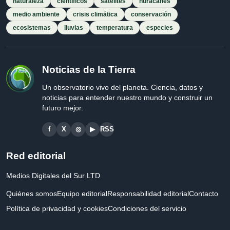
naturaleza
científicos
satélites
huracanes
medio ambiente
crisis climática
conservación
ecosistemas
lluvias
temperatura
especies
Noticias de la Tierra
Un observatorio vivo del planeta. Ciencia, datos y
noticias para entender nuestro mundo y construir un
futuro mejor.
f
X
◎
▶
RSS
Red editorial
Medios Digitales del Sur LTD
Quiénes somos
Equipo editorial
Responsabilidad editorial
Contacto
Política de privacidad y cookies
Condiciones del servicio