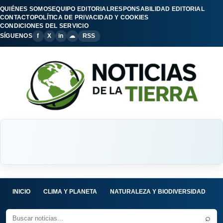
QUIÉNES SOMOS
EQUIPO EDITORIAL
RESPONSABILIDAD EDITORIAL
CONTACTO
POLÍTICA DE PRIVACIDAD Y COOKIES
CONDICIONES DEL SERVICIO
SÍGUENOS
f
X
in
☁
RSS
INICIO
CLIMA Y PLANETA
NATURALEZA Y BIODIVERSIDAD
C
⌕