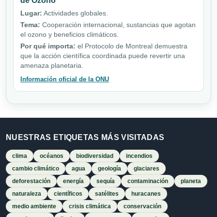
de Ozono
Lugar:
Actividades globales.
Tema:
Cooperación internacional, sustancias que agotan
el ozono y beneficios climáticos.
Por qué importa:
el Protocolo de Montreal demuestra
que la acción científica coordinada puede revertir una
amenaza planetaria.
Información oficial de la ONU
NUESTRAS ETIQUETAS MÁS VISITADAS
clima
océanos
biodiversidad
incendios
cambio climático
agua
geología
glaciares
deforestación
energía
sequía
contaminación
planeta
naturaleza
científicos
satélites
huracanes
medio ambiente
crisis climática
conservación