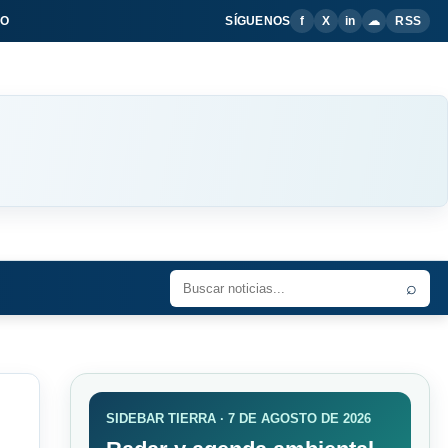
IO
SÍGUENOS
f
X
in
☁
RSS
⌕
SIDEBAR TIERRA · 7 DE AGOSTO DE 2026