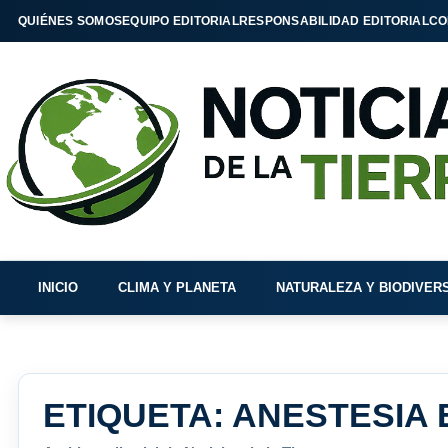
QUIÉNES SOMOS
EQUIPO EDITORIAL
RESPONSABILIDAD EDITORIAL
CO
INICIO
CLIMA Y PLANETA
NATURALEZA Y BIODIVER
ETIQUETA:
ANESTESIA