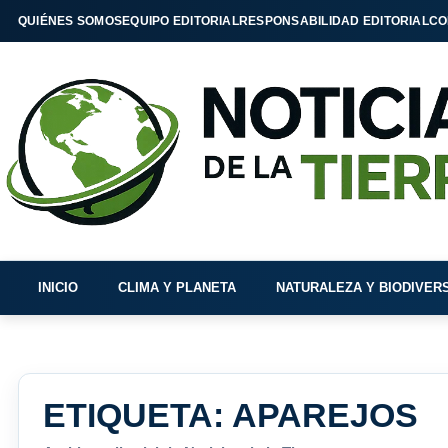
QUIÉNES SOMOS
EQUIPO EDITORIAL
RESPONSABILIDAD EDITORIAL
CO
INICIO
CLIMA Y PLANETA
NATURALEZA Y BIODIVER
ETIQUETA:
APAREJOS