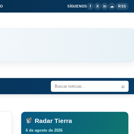
IO
SÍGUENOS
f
X
in
☁
RSS
⌕
Radar Tierra
6 de agosto de 2026