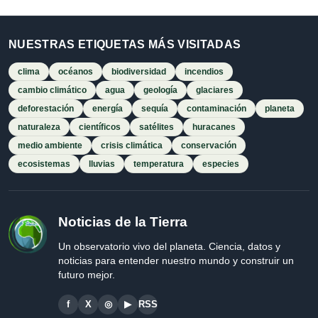
NUESTRAS ETIQUETAS MÁS VISITADAS
clima
océanos
biodiversidad
incendios
cambio climático
agua
geología
glaciares
deforestación
energía
sequía
contaminación
planeta
naturaleza
científicos
satélites
huracanes
medio ambiente
crisis climática
conservación
ecosistemas
lluvias
temperatura
especies
Noticias de la Tierra
Un observatorio vivo del planeta. Ciencia, datos y
noticias para entender nuestro mundo y construir un
futuro mejor.
f
X
◎
▶
RSS