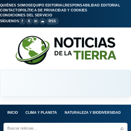
QUIÉNES SOMOS
EQUIPO EDITORIAL
RESPONSABILIDAD EDITORIAL
CONTACTO
POLÍTICA DE PRIVACIDAD Y COOKIES
CONDICIONES DEL SERVICIO
SÍGUENOS
f
X
in
☁
RSS
INICIO
CLIMA Y PLANETA
NATURALEZA Y BIODIVERSIDAD
C
⌕