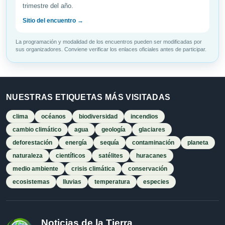
trimestre del año.
Sitio del encuentro →
La programación y modalidad de los encuentros pueden ser modificadas por
sus organizadores. Conviene verificar los enlaces oficiales antes de participar.
NUESTRAS ETIQUETAS MÁS VISITADAS
clima
océanos
biodiversidad
incendios
cambio climático
agua
geología
glaciares
deforestación
energía
sequía
contaminación
planeta
naturaleza
científicos
satélites
huracanes
medio ambiente
crisis climática
conservación
ecosistemas
lluvias
temperatura
especies
Noticias de la Tierra