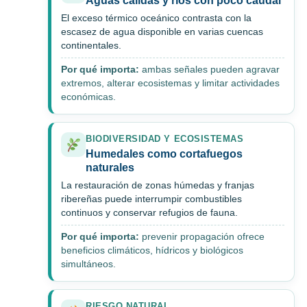
Aguas cálidas y ríos con poco caudal
El exceso térmico oceánico contrasta con la
escasez de agua disponible en varias cuencas
continentales.
Por qué importa:
ambas señales pueden agravar
extremos, alterar ecosistemas y limitar actividades
económicas.
BIODIVERSIDAD Y ECOSISTEMAS
Humedales como cortafuegos
naturales
La restauración de zonas húmedas y franjas
ribereñas puede interrumpir combustibles
continuos y conservar refugios de fauna.
Por qué importa:
prevenir propagación ofrece
beneficios climáticos, hídricos y biológicos
simultáneos.
RIESGO NATURAL