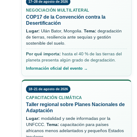
17–28 de agosto de 2026
NEGOCIACIÓN MULTILATERAL
COP17 de la Convención contra la
Desertificación
Lugar:
Ulán Bator, Mongolia.
Tema:
degradación
de tierras, resiliencia ante sequías y gestión
sostenible del suelo.
Por qué importa:
hasta el 40 % de las tierras del
planeta presenta algún grado de degradación.
Información oficial del evento →
18–21 de agosto de 2026
CAPACITACIÓN CLIMÁTICA
Taller regional sobre Planes Nacionales de
Adaptación
Lugar:
modalidad y sede informadas por la
UNFCCC.
Tema:
capacitación para países
africanos menos adelantados y pequeños Estados
insulares.