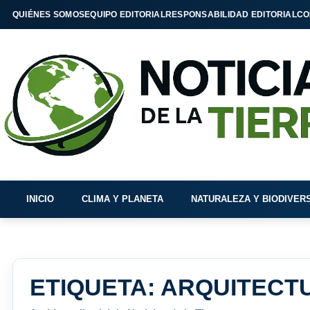
QUIÉNES SOMOS
EQUIPO EDITORIAL
RESPONSABILIDAD EDITORIAL
CO
INICIO
CLIMA Y PLANETA
NATURALEZA Y BIODIVER
ETIQUETA:
ARQUITECTU