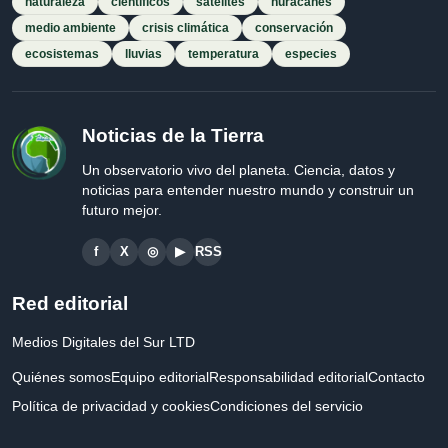
naturaleza
científicos
satélites
huracanes
medio ambiente
crisis climática
conservación
ecosistemas
lluvias
temperatura
especies
Noticias de la Tierra
Un observatorio vivo del planeta. Ciencia, datos y
noticias para entender nuestro mundo y construir un
futuro mejor.
f
X
◎
▶
RSS
Red editorial
Medios Digitales del Sur LTD
Quiénes somos
Equipo editorial
Responsabilidad editorial
Contacto
Política de privacidad y cookies
Condiciones del servicio