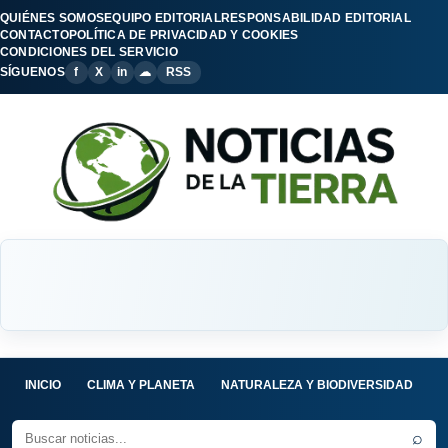
QUIÉNES SOMOS
EQUIPO EDITORIAL
RESPONSABILIDAD EDITORIAL
CONTACTO
POLÍTICA DE PRIVACIDAD Y COOKIES
CONDICIONES DEL SERVICIO
SÍGUENOS
f
X
in
☁
RSS
INICIO
CLIMA Y PLANETA
NATURALEZA Y BIODIVERSIDAD
C
⌕