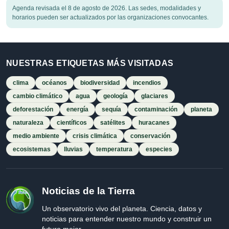
Agenda revisada el 8 de agosto de 2026. Las sedes, modalidades y
horarios pueden ser actualizados por las organizaciones convocantes.
NUESTRAS ETIQUETAS MÁS VISITADAS
clima
océanos
biodiversidad
incendios
cambio climático
agua
geología
glaciares
deforestación
energía
sequía
contaminación
planeta
naturaleza
científicos
satélites
huracanes
medio ambiente
crisis climática
conservación
ecosistemas
lluvias
temperatura
especies
Noticias de la Tierra
Un observatorio vivo del planeta. Ciencia, datos y
noticias para entender nuestro mundo y construir un