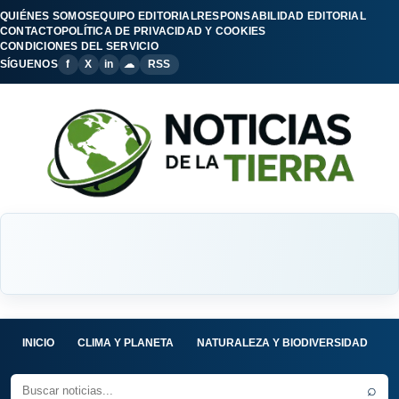
QUIÉNES SOMOS
EQUIPO EDITORIAL
RESPONSABILIDAD EDITORIAL
CONTACTO
POLÍTICA DE PRIVACIDAD Y COOKIES
CONDICIONES DEL SERVICIO
SÍGUENOS
f
X
in
☁
RSS
INICIO
CLIMA Y PLANETA
NATURALEZA Y BIODIVERSIDAD
C
⌕