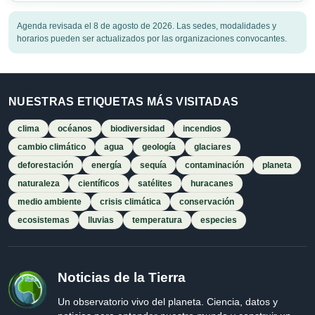
Agenda revisada el 8 de agosto de 2026. Las sedes, modalidades y
horarios pueden ser actualizados por las organizaciones convocantes.
NUESTRAS ETIQUETAS MÁS VISITADAS
clima
océanos
biodiversidad
incendios
cambio climático
agua
geología
glaciares
deforestación
energía
sequía
contaminación
planeta
naturaleza
científicos
satélites
huracanes
medio ambiente
crisis climática
conservación
ecosistemas
lluvias
temperatura
especies
Noticias de la Tierra
Un observatorio vivo del planeta. Ciencia, datos y