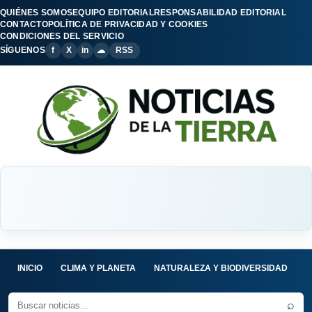
QUIÉNES SOMOS
EQUIPO EDITORIAL
RESPONSABILIDAD EDITORIAL
CONTACTO
POLÍTICA DE PRIVACIDAD Y COOKIES
CONDICIONES DEL SERVICIO
SÍGUENOS
f
X
in
☁
RSS
INICIO
CLIMA Y PLANETA
NATURALEZA Y BIODIVERSIDAD
C
⌕