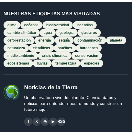
NUESTRAS ETIQUETAS MÁS VISITADAS
clima
océanos
biodiversidad
incendios
cambio climático
agua
geología
glaciares
deforestación
energía
sequía
contaminación
planeta
naturaleza
científicos
satélites
huracanes
medio ambiente
crisis climática
conservación
ecosistemas
lluvias
temperatura
especies
Noticias de la Tierra
Un observatorio vivo del planeta. Ciencia, datos y
noticias para entender nuestro mundo y construir un
futuro mejor.
f
X
◎
▶
RSS