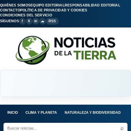
QUIÉNES SOMOS
EQUIPO EDITORIAL
RESPONSABILIDAD EDITORIAL
CONTACTO
POLÍTICA DE PRIVACIDAD Y COOKIES
CONDICIONES DEL SERVICIO
SÍGUENOS
f
X
in
☁
RSS
INICIO
CLIMA Y PLANETA
NATURALEZA Y BIODIVERSIDAD
C
⌕