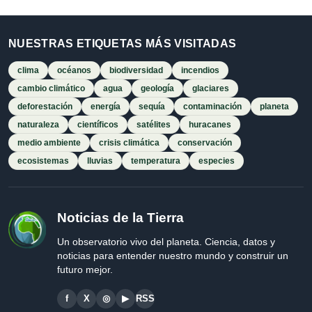
NUESTRAS ETIQUETAS MÁS VISITADAS
clima
océanos
biodiversidad
incendios
cambio climático
agua
geología
glaciares
deforestación
energía
sequía
contaminación
planeta
naturaleza
científicos
satélites
huracanes
medio ambiente
crisis climática
conservación
ecosistemas
lluvias
temperatura
especies
Noticias de la Tierra
Un observatorio vivo del planeta. Ciencia, datos y
noticias para entender nuestro mundo y construir un
futuro mejor.
f
X
◎
▶
RSS