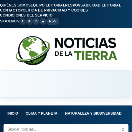
QUIÉNES SOMOS
EQUIPO EDITORIAL
RESPONSABILIDAD EDITORIAL
CONTACTO
POLÍTICA DE PRIVACIDAD Y COOKIES
CONDICIONES DEL SERVICIO
SÍGUENOS
f
X
in
☁
RSS
INICIO
CLIMA Y PLANETA
NATURALEZA Y BIODIVERSIDAD
C
⌕