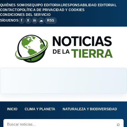
QUIÉNES SOMOS
EQUIPO EDITORIAL
RESPONSABILIDAD EDITORIAL
CONTACTO
POLÍTICA DE PRIVACIDAD Y COOKIES
CONDICIONES DEL SERVICIO
SÍGUENOS
f
X
in
☁
RSS
INICIO
CLIMA Y PLANETA
NATURALEZA Y BIODIVERSIDAD
C
⌕