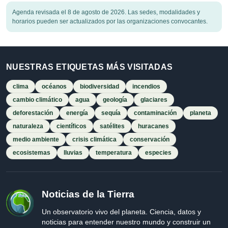
Agenda revisada el 8 de agosto de 2026. Las sedes, modalidades y
horarios pueden ser actualizados por las organizaciones convocantes.
NUESTRAS ETIQUETAS MÁS VISITADAS
clima
océanos
biodiversidad
incendios
cambio climático
agua
geología
glaciares
deforestación
energía
sequía
contaminación
planeta
naturaleza
científicos
satélites
huracanes
medio ambiente
crisis climática
conservación
ecosistemas
lluvias
temperatura
especies
Noticias de la Tierra
Un observatorio vivo del planeta. Ciencia, datos y
noticias para entender nuestro mundo y construir un