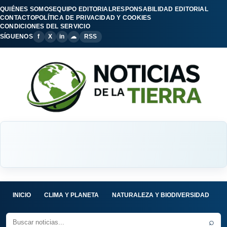
QUIÉNES SOMOS
EQUIPO EDITORIAL
RESPONSABILIDAD EDITORIAL
CONTACTO
POLÍTICA DE PRIVACIDAD Y COOKIES
CONDICIONES DEL SERVICIO
SÍGUENOS
f
X
in
☁
RSS
INICIO
CLIMA Y PLANETA
NATURALEZA Y BIODIVERSIDAD
C
⌕